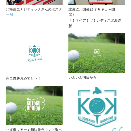
北海道エナジティックさんのポスタ
北海道、開幕戦 ７月９日～開
ー
催
「ミネベアミツミレディス北海道
新…
いよいよ明日から
完全優勝おめでとう！
北海道ツアーで初決勝ラウンド進出