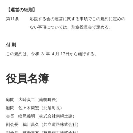
【運営の細則】
第11条
応援する会の運営に関する事項でこの規約に定めの
ない事項については、別途役員会で定める。
付 則
この規約は、令和 ３ 年 ４月 17日から施行する。
役員名簿
顧問 大崎貞二（南幌町長）
顧問 佐々木康宏（北竜町長）
会長 峰尾義明（株式会社南幌土建）
副会長 鵜川昌久（共立道路株式会社）
副会長 草野貴友（草野作工株式会社）