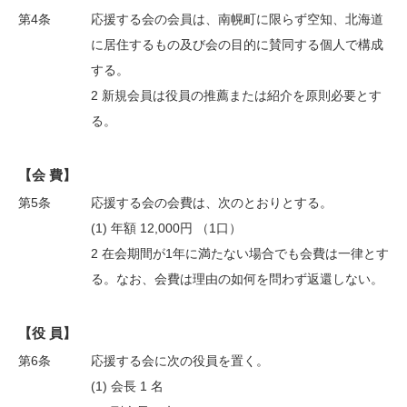
第4条
応援する会の会員は、南幌町に限らず空知、北海道
に居住するもの及び会の目的に賛同する個人で構成
する。
2 新規会員は役員の推薦または紹介を原則必要とす
る。
【会 費】
第5条
応援する会の会費は、次のとおりとする。
(1) 年額 12,000円 （1口）
2 在会期間が1年に満たない場合でも会費は一律とす
る。なお、会費は理由の如何を問わず返還しない。
【役 員】
第6条
応援する会に次の役員を置く。
(1) 会長 1 名