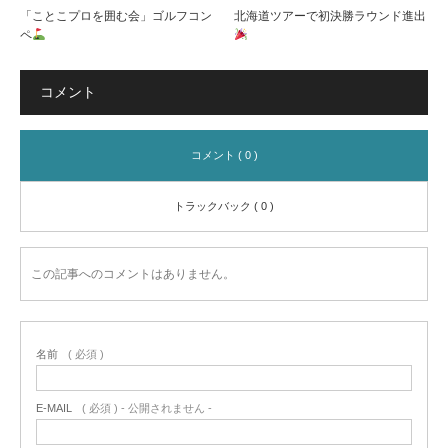
「ことこプロを囲む会」ゴルフコン
北海道ツアーで初決勝ラウンド進出
ペ
コメント
コメント ( 0 )
トラックバック ( 0 )
この記事へのコメントはありません。
名前
( 必須 )
E-MAIL
( 必須 ) - 公開されません -