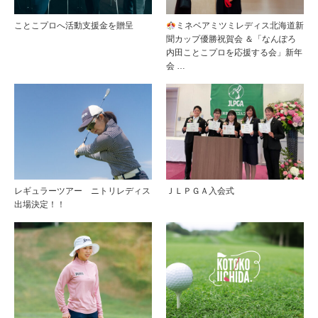
ことこプロへ活動支援金を贈呈
ミネベアミツミレディス北海道新
聞カップ優勝祝賀会 ＆「なんぽろ
内田ことこプロを応援する会」新年
会 …
レギュラーツアー ニトリレディス
ＪＬＰＧＡ入会式
出場決定！！