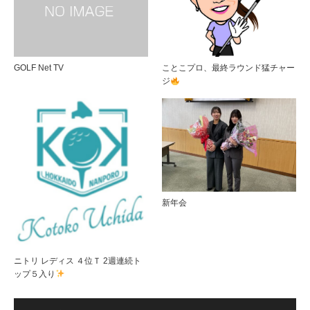
GOLF Net TV
ことこプロ、最終ラウンド猛チャー
ジ
新年会
ニトリ レディス ４位Ｔ 2週連続ト
ップ５入り