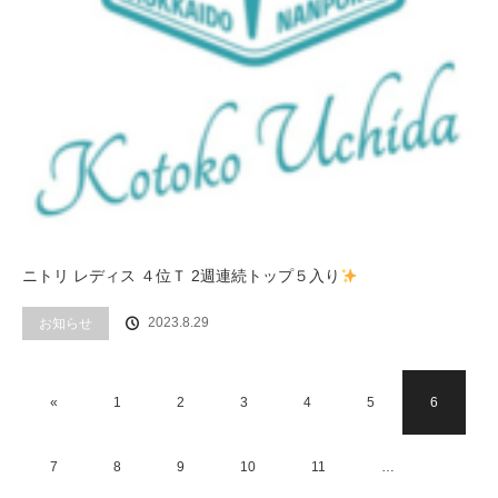
ニトリ レディス ４位Ｔ 2週連続トップ５入り
2023.8.29
お知らせ
«
1
2
3
4
5
6
7
8
9
10
11
…